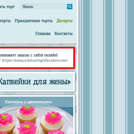
ать торт
торты
Праздничные торты
Десерты
Главная
Контакты
принимает заказы с сайта онлайн!
 https://www.celebratinglifecakes.com/
Капкейки для жены»
Капкейки с цветочками