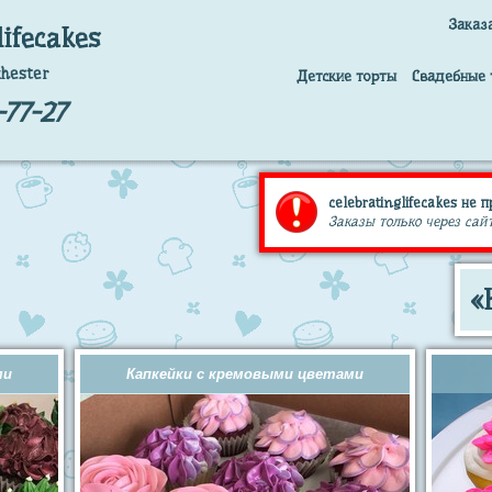
Заказ
lifecakes
hester
Детские торты
Свадебные 
77-27
celebratinglifecakes не 
Заказы только через сайт
«
ми
Капкейки с кремовыми цветами