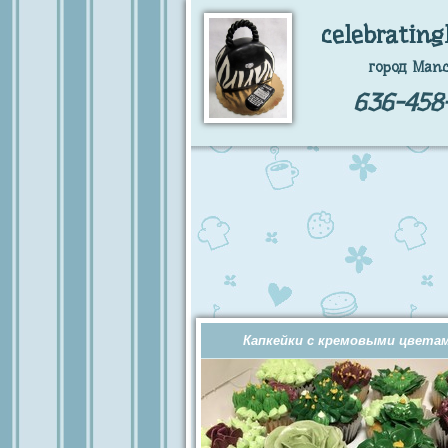
celebrating
город Manc
636-458-
Капкейки с кремовыми цвета