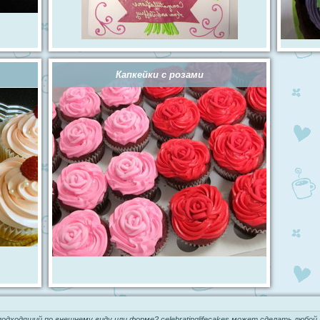
Капкейки с розами
одходящий по внешнему виду или форме? celebratinglifecakes может сделать
любой 