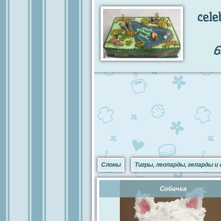
cele
6
Слоны
Тигры, леопарды, гепарды и 
Собачка