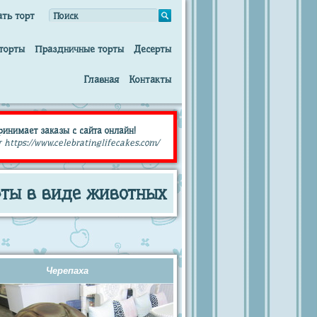
ать торт
торты
Праздничные торты
Десерты
Главная
Контакты
принимает заказы с сайта онлайн!
 https://www.celebratinglifecakes.com/
рты в виде животных
Черепаха