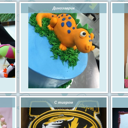
Динозаврик
С тигром