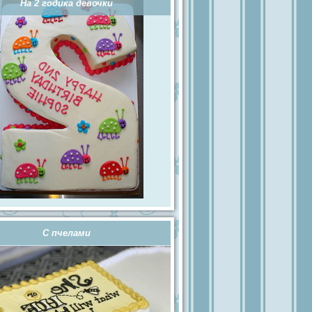
На 2 годика девочки
С пчелами