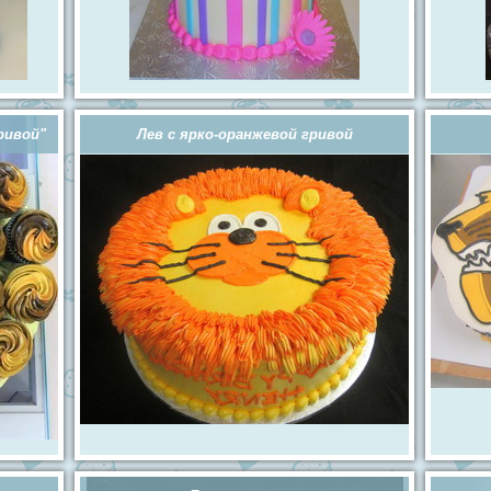
ривой"
Лев с ярко-оранжевой гривой