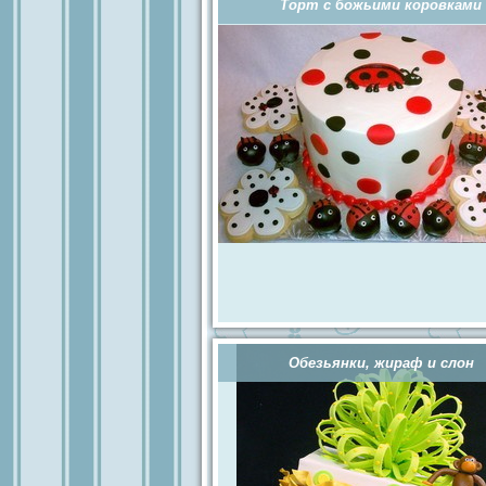
Торт с божьими коровками
Обезьянки, жираф и слон