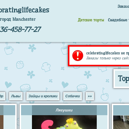
Заказ
bratinglifecakes
город Manchester
Детские торты
Свадебные 
36-458-77-27
celebratinglifecakes не 
Заказы только через сайт
То
др
Львы
Зайцы и кролики
Собачки
»»
Лягушки