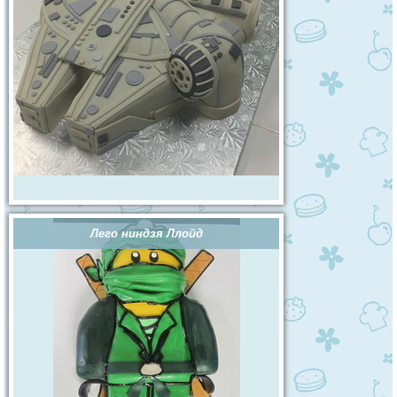
Лего ниндзя Ллойд