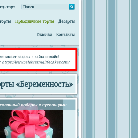
ать торт
торты
Праздничные торты
Десерты
Главная
Контакты
принимает заказы с сайта онлайн!
 https://www.celebratinglifecakes.com/
орты «Беременность»
кованный подарок с пуговицами