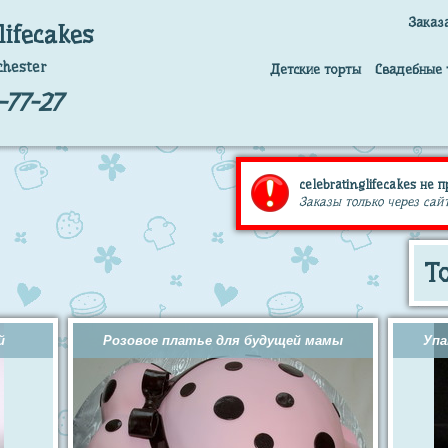
Заказ
lifecakes
hester
Детские торты
Свадебные 
-77-27
celebratinglifecakes не 
Заказы только через сайт
Т
й
Розовое платье для будущей мамы
Упа