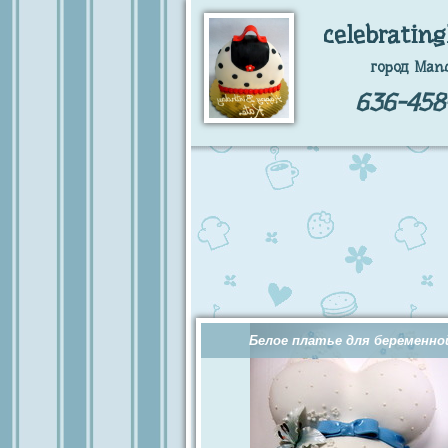
celebrating
город Manc
636-458
Белое платье для беременно