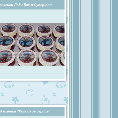
апкейки Леди Баг и Супер-Кот
Капкейки "Холодное сердце"