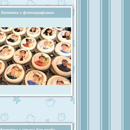
Капкейки с фотографиями
Капкейки с мячом для регби