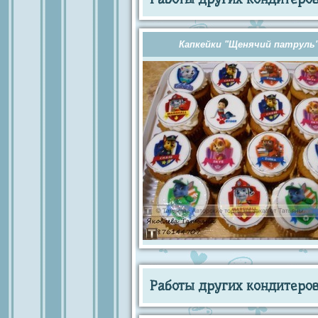
Капкейки "Щенячий патруль
Работы других кондитеров 