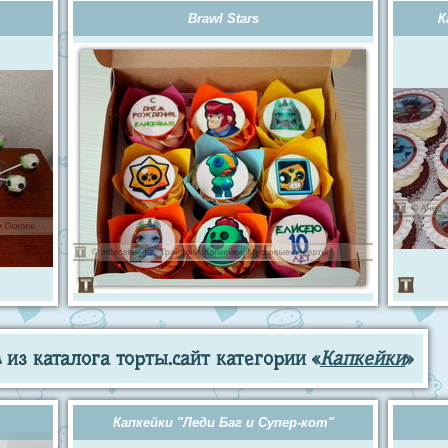
Brawl Stars
К
из каталога торты.сайт категории «
Капкейки
»
Капкейки "Леди Баг и Супер-кот"