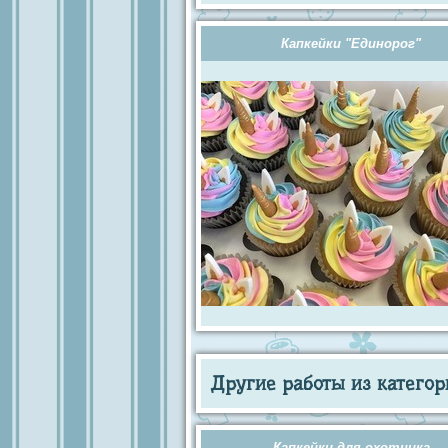
Капкейки "Единорог"
Другие работы из категор
Капкейки для охотника