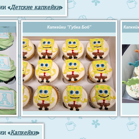
ии «
Детские капкейки
»
Капкейки "Губка Боб"
Капкей
ии «
Капкейки
»