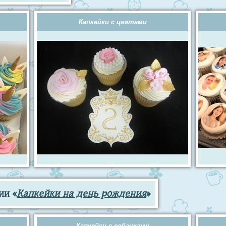
Капкейки с цветами
ии «
Капкейки на день рождения
»
Капкейки с собачками