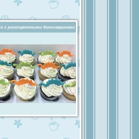
ки с разноцветными динозавриками