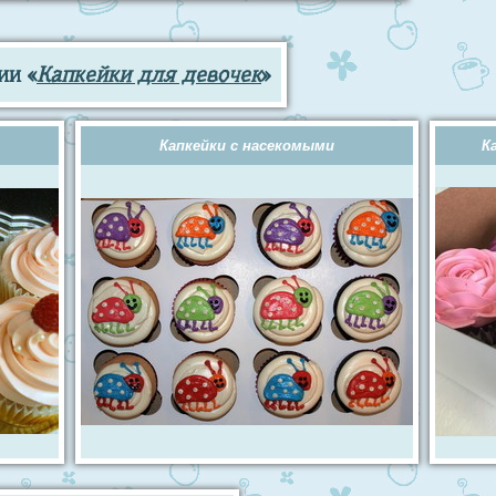
ии «
Капкейки для девочек
»
Капкейки с насекомыми
К