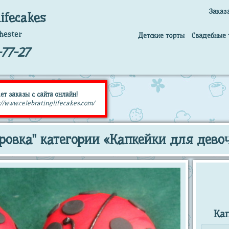
Заказ
lifecakes
hester
Детские торты
Свадебные 
77-27
ет заказы с сайта онлайн!
//www.celebratinglifecakes.com/
ровка" категории «Капкейки для дево
Кап