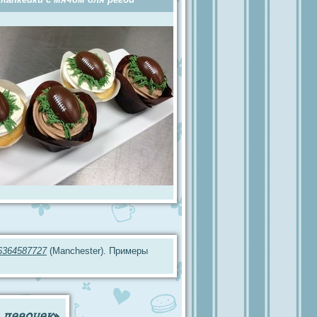
6364587727
(Manchester). Примеры
 девочек
»