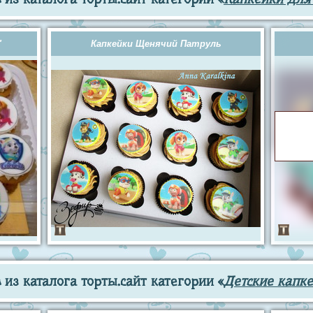
"
Капкейки Щенячий Патруль
из каталога торты.сайт категории «
Детские капк