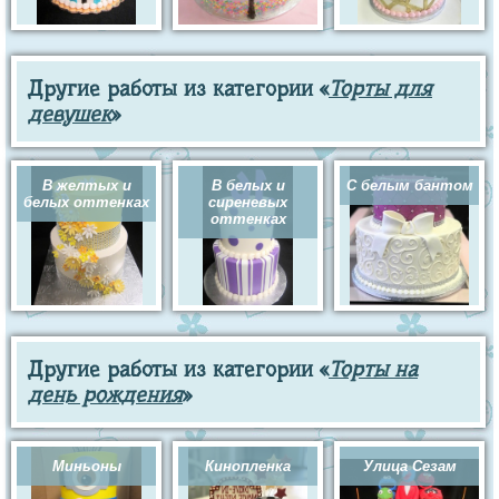
Другие работы из категории «
Торты для
девушек
»
В желтых и
В белых и
С белым бантом
белых оттенках
сиреневых
оттенках
Другие работы из категории «
Торты на
день рождения
»
Миньоны
Кинопленка
Улица Сезам