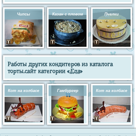
Чипсы
Казан с пловом
Пчелки
Работы других кондитеров из каталога
торты.сайт категории «
Еда
»
Кот на колбасе
Гамбургер
Кот на колбасе