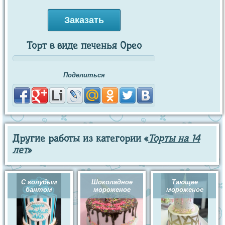
Заказать
Торт в виде печенья Орео
Поделиться
Другие работы из категории «
Торты на 14
лет
»
С голубым
Шоколадное
Тающее
бантом
мороженое
мороженое