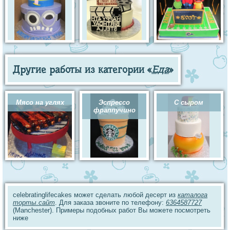
Другие работы из категории «
Еда
»
Мясо на углях
Эспрессо
С сыром
фраппучино
celebratinglifecakes может сделать любой десерт из
каталога
торты.сайт
. Для заказа звоните по телефону:
6364587727
(Manchester). Примеры подобных работ Вы можете посмотреть
ниже