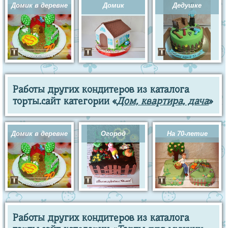
Домик в деревне
Домик
Дедушке
Работы других кондитеров из каталога
торты.сайт категории «
Дом, квартира, дача
»
Домик в деревне
Огород
На 70-летие
Работы других кондитеров из каталога