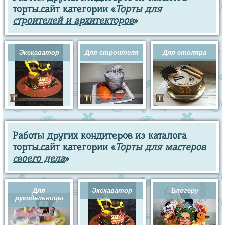
торты.сайт категории «
Торты для
строителей и архитекторов
»
Экскаватор
Для строителя
Для столяра
Работы других кондитеров из каталога
торты.сайт категории «
Торты для мастеров
своего дела
»
Для
Экскаватор
Блогеру
рукодельницы