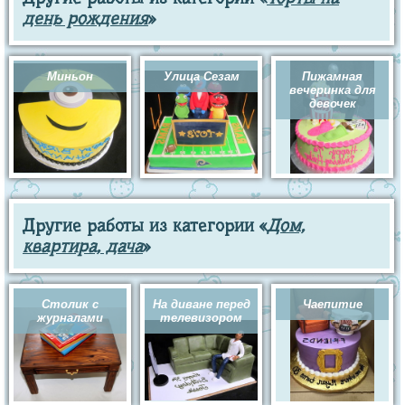
день рождения
»
Миньон
Улица Сезам
Пижамная
вечеринка для
девочек
Другие работы из категории «
Дом,
квартира, дача
»
Столик с
На диване перед
Чаепитие
журналами
телевизором