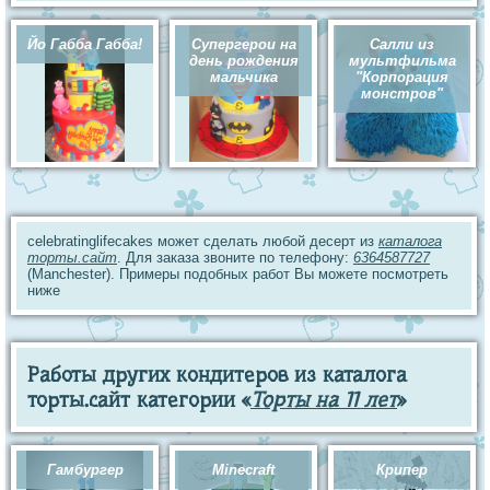
Йо Габба Габба!
Супергерои на
Салли из
день рождения
мультфильма
мальчика
"Корпорация
монстров"
celebratinglifecakes может сделать любой десерт из
каталога
торты.сайт
. Для заказа звоните по телефону:
6364587727
(Manchester). Примеры подобных работ Вы можете посмотреть
ниже
Работы других кондитеров из каталога
торты.сайт категории «
Торты на 11 лет
»
Гамбургер
Minecraft
Крипер