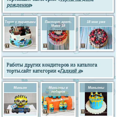
рождения
»
Торт с пиратами
Паспорт врет.
18 мне уже
Маме 18
Работы других кондитеров из каталога
торты.сайт категории «
Гадкий я
»
Миньон
Миньоны в
Миньоны
подарок