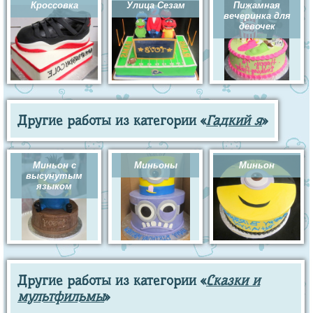
Кроссовка
Улица Сезам
Пижамная
вечеринка для
девочек
Другие работы из категории «
Гадкий я
»
Миньон с
Миньоны
Миньон
высунутым
языком
Другие работы из категории «
Сказки и
мультфильмы
»