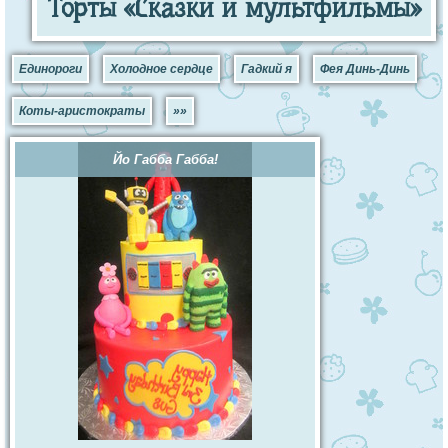
Торты «Сказки и мультфильмы»
Единороги
Холодное сердце
Гадкий я
Фея Динь-Динь
Коты-аристократы
»»
Йо Габба Габба!