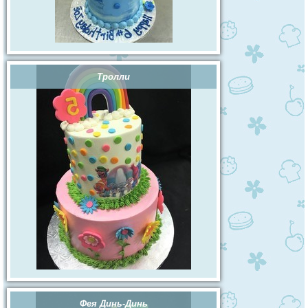
Тролли
Фея Динь-Динь