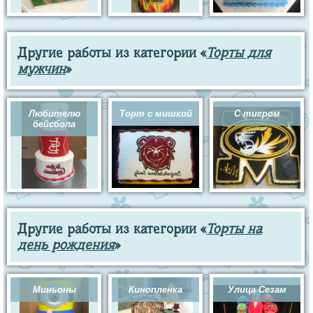
Другие работы из категории «
Торты для
мужчин
»
Любителю
Торт с мишкой
С тигром
бейсбола
Другие работы из категории «
Торты на
день рождения
»
Миньоны
Кинопленка
Улица Сезам