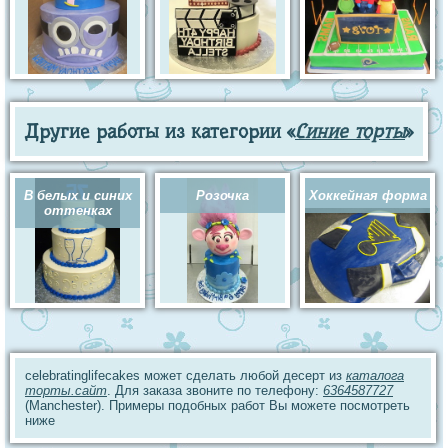
Другие работы из категории «
Синие торты
»
В белых и синих
Розочка
Хоккейная форма
оттенках
celebratinglifecakes может сделать любой десерт из
каталога
торты.сайт
. Для заказа звоните по телефону:
6364587727
(Manchester). Примеры подобных работ Вы можете посмотреть
ниже