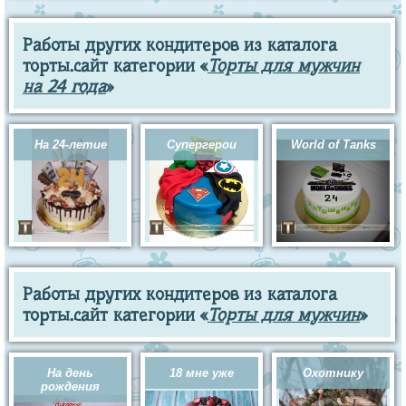
Работы других кондитеров из каталога
торты.сайт категории «
Торты для мужчин
на 24 года
»
На 24-летие
Супергерои
World of Tanks
Работы других кондитеров из каталога
торты.сайт категории «
Торты для мужчин
»
На день
18 мне уже
Охотнику
рождения