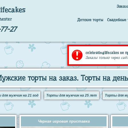
Заказ
lifecakes
hester
Детские торты
Свадебные 
77-27
celebratinglifecakes не 
Заказы только через сайт
ужские торты на заказ. Торты на де
 для мужчин на 21 год
Торты для мужчин на 25 лет
Торты для м
Черная игровая приставка