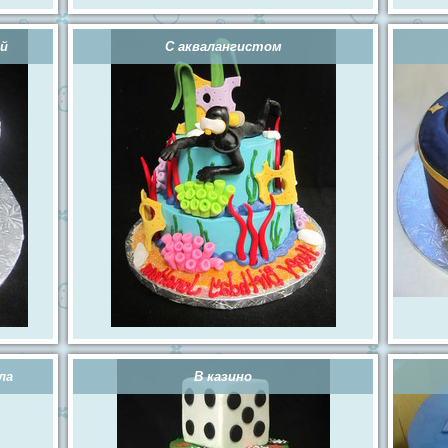
ой
С аквалангистом
ла
В казино