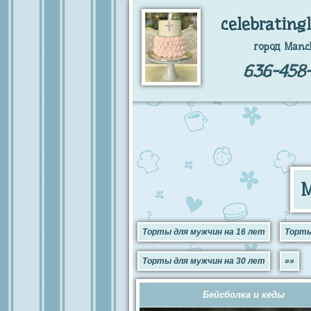
celebrating
город Manc
636-458-
М
Торты для мужчин на 16 лет
Торты
Торты для мужчин на 30 лет
»»
Бейсболка и кеды