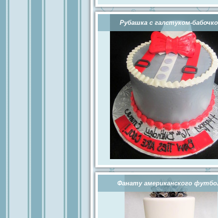
Рубашка с галстуком-бабочк
Фанату американского футбо