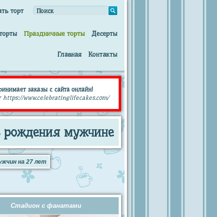
ать торт
торты
Праздничные торты
Десерты
Главная
Контакты
принимает заказы с сайта онлайн!
 https://www.celebratinglifecakes.com/
нь рождения мужчине
ужчин на 27 лет
Стадион с фанатами