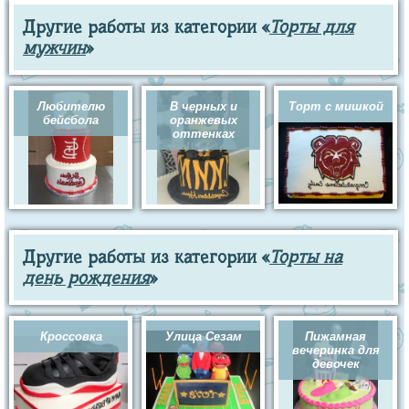
Другие работы из категории «
Торты для
мужчин
»
Любителю
В черных и
Торт с мишкой
бейсбола
оранжевых
оттенках
Другие работы из категории «
Торты на
день рождения
»
Кроссовка
Улица Сезам
Пижамная
вечеринка для
девочек