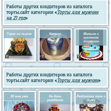
Работы других кондитеров из каталога
торты.сайт категории «
Торты для мужчин
на 21 год
»
Торт со львом
Космос
Миньон с
кусочком
тортика
Работы других кондитеров из каталога
торты.сайт категории «
Торты для мужчин
»
18 мне уже
На день
Любимому папе и
рождения
мужу