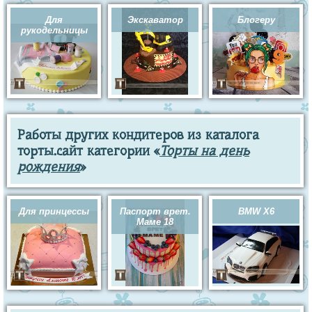
Для
Экскаватор
Блогеру
рукодельницы
Работы других кондитеров из каталога
торты.сайт категории «
Торты на день
рождения
»
Для принцессы
Паспорт врет.
BMW X6
Маме 18