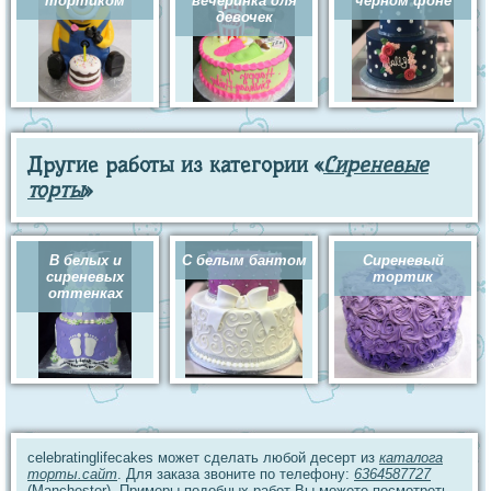
тортиком
вечеринка для
черном фоне
девочек
Другие работы из категории «
Сиреневые
торты
»
В белых и
С белым бантом
Сиреневый
сиреневых
тортик
оттенках
celebratinglifecakes может сделать любой десерт из
каталога
торты.сайт
. Для заказа звоните по телефону:
6364587727
(Manchester). Примеры подобных работ Вы можете посмотреть