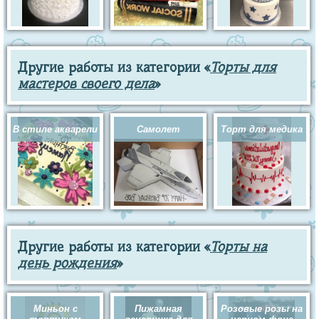
Другие работы из категории «
Торты для
мастеров своего дела
»
В стиле акварели
Самолет
Торт для медика
Другие работы из категории «
Торты на
день рождения
»
Миньон с
Пижамная
Розовые розы на