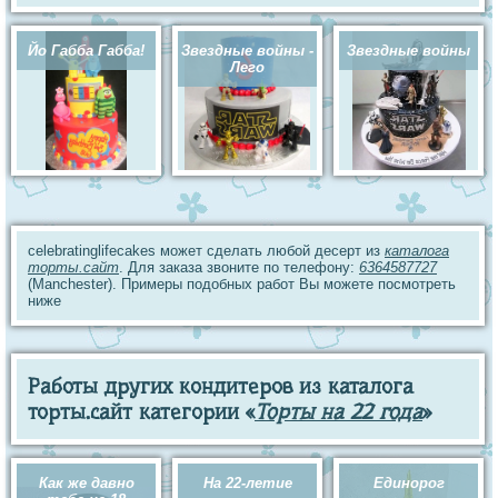
Йо Габба Габба!
Звездные войны -
Звездные войны
Лего
celebratinglifecakes может сделать любой десерт из
каталога
торты.сайт
. Для заказа звоните по телефону:
6364587727
(Manchester). Примеры подобных работ Вы можете посмотреть
ниже
Работы других кондитеров из каталога
торты.сайт категории «
Торты на 22 года
»
Как же давно
На 22-летие
Единорог