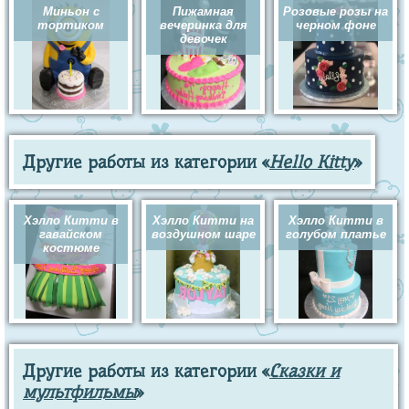
Миньон с
Пижамная
Розовые розы на
тортиком
вечеринка для
черном фоне
девочек
Другие работы из категории «
Hello Kitty
»
Хэлло Китти в
Хэлло Китти на
Хэлло Китти в
гавайском
воздушном шаре
голубом платье
костюме
Другие работы из категории «
Сказки и
мультфильмы
»