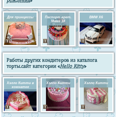
рождения
»
Для принцессы
Паспорт врет.
BMW X6
Маме 18
Работы других кондитеров из каталога
торты.сайт категории «
Hello Kitty
»
Хэлло Китти в
Хэлло Китти
Хэлло Китти
комнатке