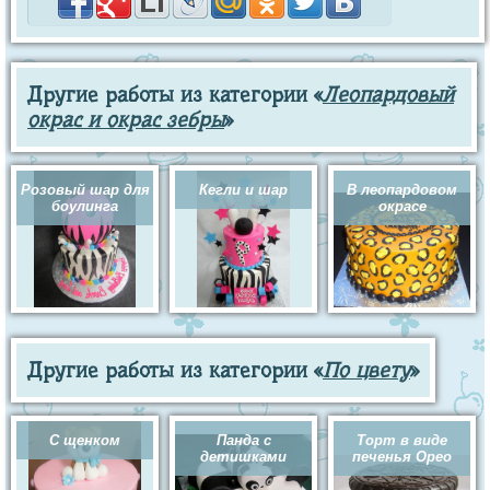
Другие работы из категории «
Леопардовый
окрас и окрас зебры
»
Розовый шар для
Кегли и шар
В леопардовом
боулинга
окрасе
Другие работы из категории «
По цвету
»
С щенком
Панда с
Торт в виде
детишками
печенья Орео