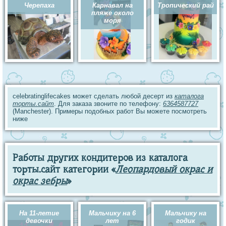
Черепаха
Карнавал на
Тропический рай
пляже около
моря
celebratinglifecakes может сделать любой десерт из
каталога
торты.сайт
. Для заказа звоните по телефону:
6364587727
(Manchester). Примеры подобных работ Вы можете посмотреть
ниже
Работы других кондитеров из каталога
торты.сайт категории «
Леопардовый окрас и
окрас зебры
»
На 11-летие
Мальчику на 6
Мальчику на
девочки
лет
годик