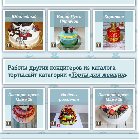
Юбилейный
Винни-Пух и
Королеве
Пятачок
Работы других кондитеров из каталога
торты.сайт категории «
Торты для женщин
»
Паспорт врет.
На день
Паспорт врет.
Маме 18
рождения
Маме 18