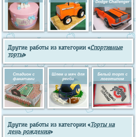
Dodge Challenger
Другие работы из категории «
Спортивные
торты
»
Стадион с
Шлем и мяч для
Белый торт с
фанатами
регби
логотипом
Другие работы из категории «
Торты на
день рождения
»