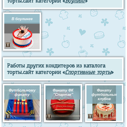
торты.сайт категории «
Боулинг
»
В боулинге
Работы других кондитеров из каталога
торты.сайт категории «
Спортивные торты
»
Футбольному
Фанату ФК
Фанату
фанату
"Спартак"
футбольных
клубов