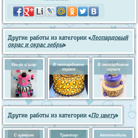
Другие работы из категории «
Леопардовый
окрас и окрас зебры
»
Кегли и шар
В леопардовом
В леопардовом
окрасе
окрасе
Другие работы из категории «
По цвету
»
С щенком
Трактор
Автомобиль