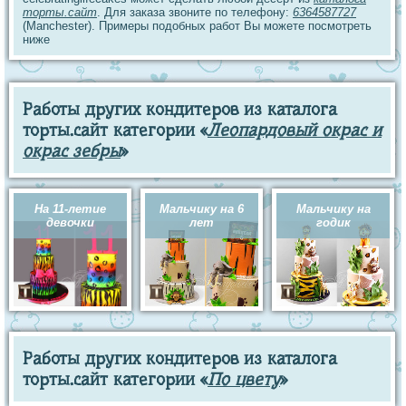
торты.сайт
. Для заказа звоните по телефону:
6364587727
(Manchester). Примеры подобных работ Вы можете посмотреть
ниже
Работы других кондитеров из каталога
торты.сайт категории «
Леопардовый окрас и
окрас зебры
»
На 11-летие
Мальчику на 6
Мальчику на
девочки
лет
годик
Работы других кондитеров из каталога
торты.сайт категории «
По цвету
»