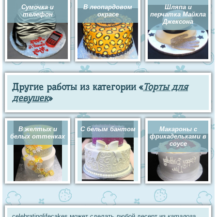
Сумочка и
В леопардовом
Шляпа и
телефон
окрасе
перчатка Майкла
Джексона
Другие работы из категории «
Торты для
девушек
»
В желтых и
С белым бантом
Макароны с
белых оттенках
фрикадельками в
соусе
celebratinglifecakes может сделать любой десерт из
каталога