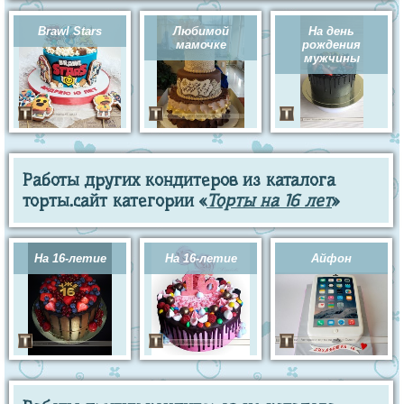
Brawl Stars
Любимой
На день
мамочке
рождения
мужчины
Работы других кондитеров из каталога
торты.сайт категории «
Торты на 16 лет
»
На 16-летие
На 16-летие
Айфон