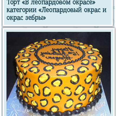
Торт «В леопардовом окрасе»
категории «Леопардовый окрас и
окрас зебры»