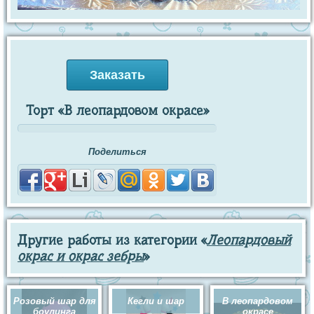
Заказать
Торт «В леопардовом окрасе»
Поделиться
Другие работы из категории «
Леопардовый
окрас и окрас зебры
»
Розовый шар для
Кегли и шар
В леопардовом
боулинга
окрасе