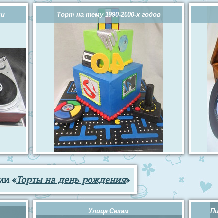
ми
Торт на тему 1990-2000-х годов
ии «
Торты на день рождения
»
Улица Сезам
Пи