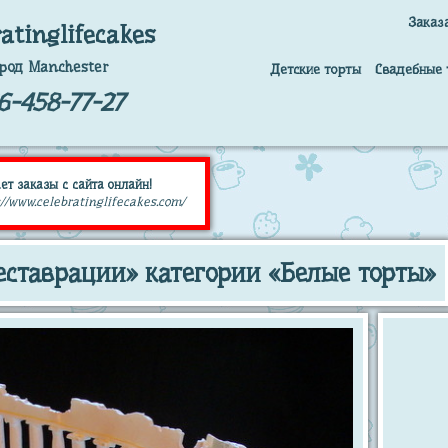
Заказ
ratinglifecakes
род Manchester
Детские торты
Свадебные 
6-458-77-27
ет заказы с сайта онлайн!
//www.celebratinglifecakes.com/
еставрации» категории «Белые торты»