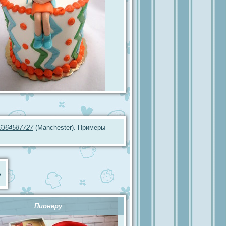
6364587727
(Manchester). Примеры
»
Пионеру