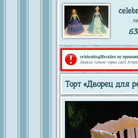
celeb
го
63
celebratinglifecakes не принима
Заказы только через сайт https:
Торт «Дворец для р