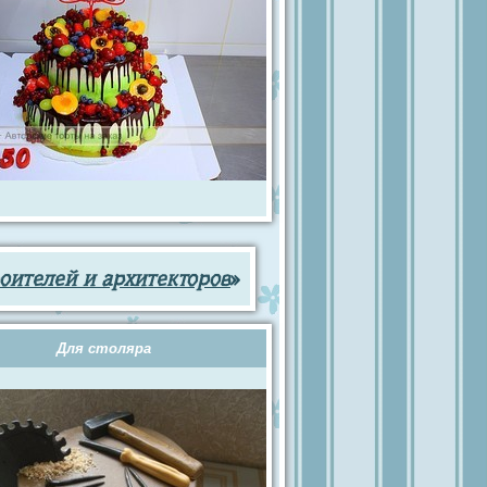
оителей и архитекторов
»
Для столяра