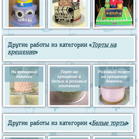
Другие работы из категории «
Торты на
крещение
»
На крещение
Торт на
Розовый торт
девочки
крещение в
на крещение
белых и розовых
девочки
оттенках
Другие работы из категории «
Белые торты
»