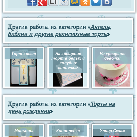
Другие работы из категории «
Ангелы,
библия и другие религиозные торты
»
Торт-крест
На крещение
На крещение
торт в белых и
девочки
голубых
оттенках
Другие работы из категории «
Торты на
день рождения
»
Миньоны
Кинопленка
Улица Сезам