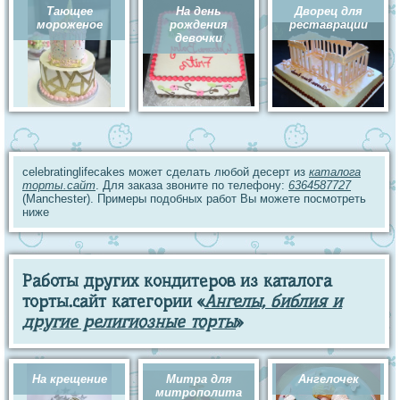
Тающее
На день
Дворец для
мороженое
рождения
реставрации
девочки
celebratinglifecakes может сделать любой десерт из
каталога
торты.сайт
. Для заказа звоните по телефону:
6364587727
(Manchester). Примеры подобных работ Вы можете посмотреть
ниже
Работы других кондитеров из каталога
торты.сайт категории «
Ангелы, библия и
другие религиозные торты
»
На крещение
Митра для
Ангелочек
митрополита