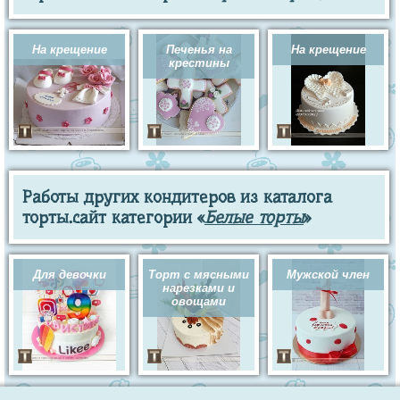
На крещение
Печенья на
На крещение
крестины
Работы других кондитеров из каталога
торты.сайт категории «
Белые торты
»
Для девочки
Торт с мясными
Мужской член
нарезками и
овощами