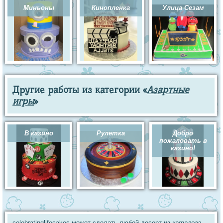
Миньоны
Кинопленка
Улица Сезам
Другие работы из категории «
Азартные
игры
»
В казино
Рулетка
Добро
пожаловать в
казино!
celebratinglifecakes может сделать любой десерт из
каталога