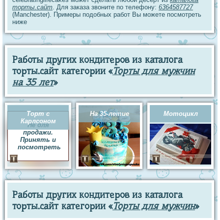
торты.сайт
. Для заказа звоните по телефону:
6364587727
(Manchester). Примеры подобных работ Вы можете посмотреть
ниже
Работы других кондитеров из каталога
торты.сайт категории «
Торты для мужчин
на 35 лет
»
Торт с
На 35-летие
Мотоцикл
Карлсоном
Не для
продажи.
Принять и
посмотреть
Работы других кондитеров из каталога
торты.сайт категории «
Торты для мужчин
»