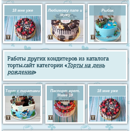
18 мне уже
Любимому папе и
Рыбак
мужу
Работы других кондитеров из каталога
торты.сайт категории «
Торты на день
рождения
»
Торт с пиратами
Паспорт врет.
18 мне уже
Маме 18