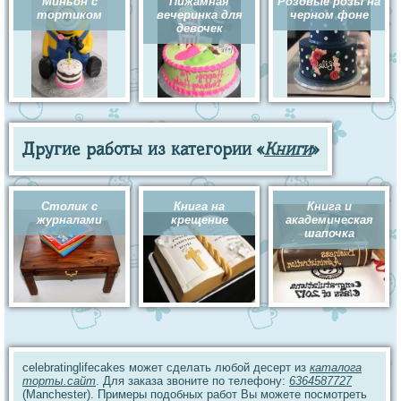
Миньон с
Пижамная
Розовые розы на
тортиком
вечеринка для
черном фоне
девочек
Другие работы из категории «
Книги
»
Столик с
Книга на
Книга и
журналами
крещение
академическая
шапочка
celebratinglifecakes может сделать любой десерт из
каталога
торты.сайт
. Для заказа звоните по телефону:
6364587727
(Manchester). Примеры подобных работ Вы можете посмотреть