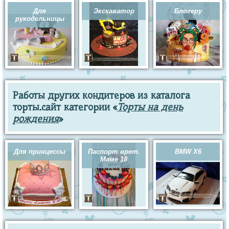
Для
Экскаватор
Блогеру
рукодельницы
Работы других кондитеров из каталога
торты.сайт категории «
Торты на день
рождения
»
Для принцессы
Паспорт врет.
BMW X6
Маме 18