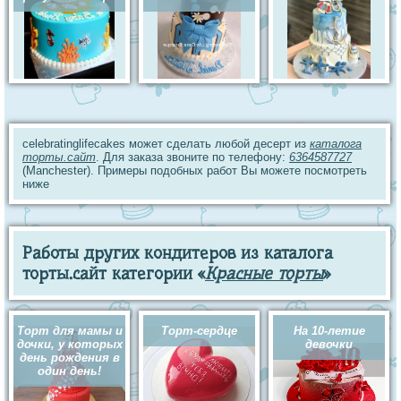
celebratinglifecakes может сделать любой десерт из
каталога
торты.сайт
. Для заказа звоните по телефону:
6364587727
(Manchester). Примеры подобных работ Вы можете посмотреть
ниже
Работы других кондитеров из каталога
торты.сайт категории «
Красные торты
»
Торт для мамы и
Торт-сердце
На 10-летие
дочки, у которых
девочки
день рождения в
один день!