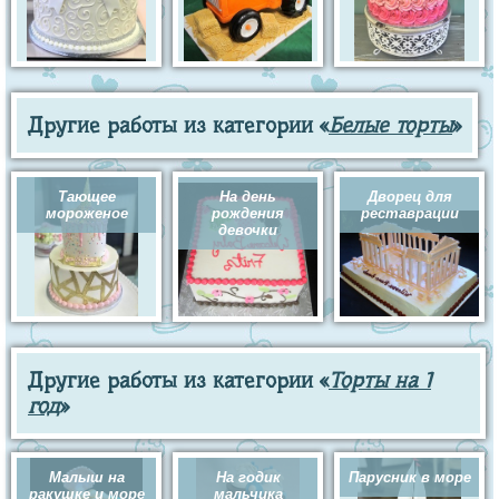
Другие работы из категории «
Белые торты
»
Тающее
На день
Дворец для
мороженое
рождения
реставрации
девочки
Другие работы из категории «
Торты на 1
год
»
Малыш на
На годик
Парусник в море
ракушке и море
мальчика