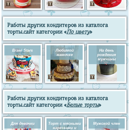
Работы других кондитеров из каталога
торты.сайт категории «
По цвету
»
Brawl Stars
Любимой
На день
мамочке
рождения
мужчины
Работы других кондитеров из каталога
торты.сайт категории «
Белые торты
»
Для девочки
Торт с мясными
Мужской член
нарезками и