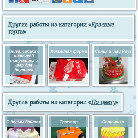
Другие работы из категории «
Красные
торты
»
Книга, собака с
Хоккейная форма
Соник и Эми Роуз
шапочкой
выпускника и
шар для
боулинга
Другие работы из категории «
По цвету
»
С белым бантом
Трактор
Солнышко