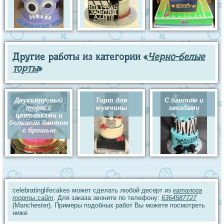
Другие работы из категории «
Черно-белые
торты
»
Двухъярусный
Торт для
С бантом и
торт с
мужчины
звездами
цветочками и
большим бантом
с брошью
celebratinglifecakes может сделать любой десерт из
каталога
торты.сайт
. Для заказа звоните по телефону:
6364587727
(Manchester). Примеры подобных работ Вы можете посмотреть
ниже