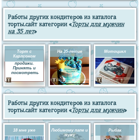
Работы других кондитеров из каталога
торты.сайт категории «
Торты для мужчин
на 35 лет
»
Торт с
На 35-летие
Мотоцикл
Карлсоном
Не для
продажи.
Принять и
посмотреть
Работы других кондитеров из каталога
торты.сайт категории «
Торты для мужчин
»
18 мне уже
Любимому папе и
Рыбак
мужу