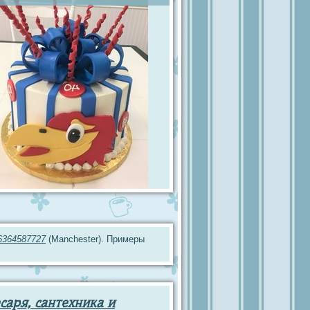
6364587727
(Manchester). Примеры
саря, сантехника и