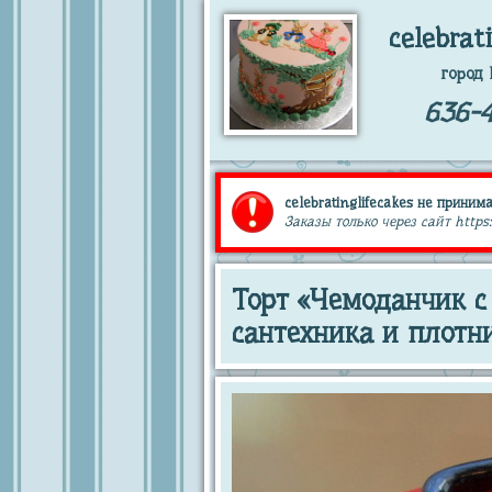
celebrat
город 
636-4
celebratinglifecakes не принима
Заказы только через сайт https:
Торт «Чемоданчик с
сантехника и плотн