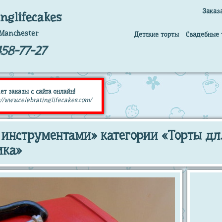
Заказ
inglifecakes
Manchester
Детские торты
Свадебные 
58-77-27
ет заказы с сайта онлайн!
//www.celebratinglifecakes.com/
 инструментами» категории «Торты дл
ика»