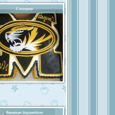
С тигром
Фанатам баскетбола